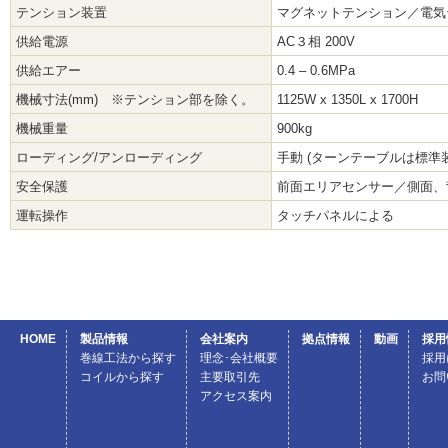
テンション装置
マグネットテンション／電気
供給電源
AC３相 200V
供給エアー
0.4 – 0.6MPa
機械寸法(mm) ※テンション部を除く。
1125W x 1350L x 1700H
機械重量
900kg
ローディング/アンローディング
手動 (ターンテーブルは標準
安全保護
前面エリアセンサー／側面、
運転操作
タッチパネルによる
HOME
製品情報
会社案内
拠点情報
動画
採用
巻線工法から探す
理念･会社概要
採用
コイルから探す
主要取引先
お問
アクセス案内