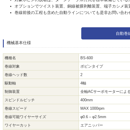
オプションでツイスト装置、銅線被膜剥離装置、端子カシメ装
巻線前後の工程も含めた自動ラインについても是非お問い合わ
自動巻
機械基本仕様
機種名
BS-600
巻線対象
ボビンタイプ
巻線ヘッド数
2
駆動軸
4軸
制御装置
全軸ACサーボモーターによ
スピンドルピッチ
400mm
巻線スピード
MAX 1000rpm
巻線可能ワイヤーサイズ
φ0.6 – φ2.5mm
ワイヤーカット
エアニッパー