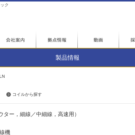
テック
製品情報
LN
す
コイルから探す
ウター，細線／中細線，高速用）
巻線機