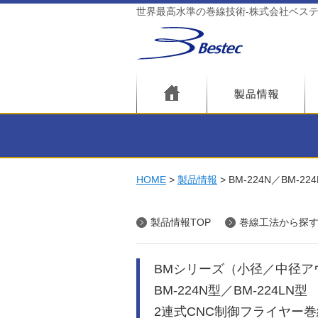
世界最高水準の巻線技術-株式会社ベス
HOME
製品情報
BM-224N／BM-224
製品情報TOP
巻線工法から探
BMシリーズ（小径／中径ア
BM-224N型／BM-224LN型
2連式CNC制御フライヤー