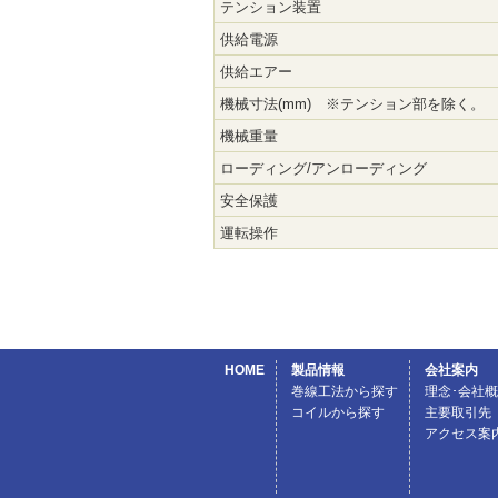
テンション装置
供給電源
供給エアー
機械寸法(mm) ※テンション部を除く。
機械重量
ローディング/アンローディング
安全保護
運転操作
HOME
製品情報
会社案内
巻線工法から探す
理念･会社
コイルから探す
主要取引先
アクセス案