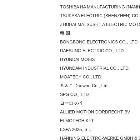
TOSHIBA HA MANUFACTURING (NANHAI
TSUKASA ELECTRIC (SHENZHEN) CO.,
ZHUHAI MATSUSHITA ELECTRIC MOTO
韓 国
BONGBONG ELECTRONICS CO., LTD.
DAESUNG ELECTRIC CO., LTD.
HYUNDAI MOBIS
HYUNDAM INDUSTRIAL CO., LTD.
MOATECH CO., LTD.
Ｓ＆Ｔ Daewoo Co., Ltd.
SPG CO., LTD.
ヨーロッパ
ALLIED MOTION DORDRECHT BV
ELMOTECH KFT
ESPA 2025, S.L.
HANNING ELEKTRO-WERKE GMBH & 