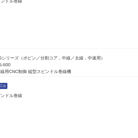
ピンドル巻線
BSシリーズ（ボビン／分割コア，中線／太線，中速用）
S-600
線用CNC制御 縦型スピンドル巻線機
工法
ピンドル巻線