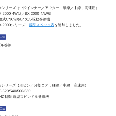
BXシリーズ（中径インナー／アウター，細線／中線，高速用）
X-2000-4W型／BX-2000-4AW型
連式CNC制御ノズル駆動巻線機
X-2000シリーズ
標準スペック表
を追加しました。
工法
ズル巻線
BSシリーズ（ボビン／分割コア，細線／中線，高速用）
S-520/540/560/580
NC制御 縦型スピンドル巻線機
工法