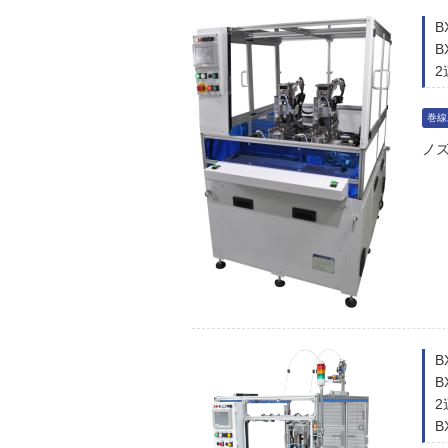
B
2
巻線
ノ
B
2
B