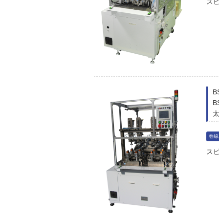
ス
B
太
巻線
ス