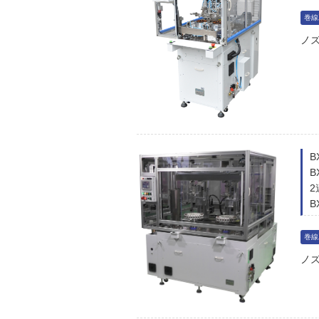
巻線
ノ
B
2
B
巻線
ノ