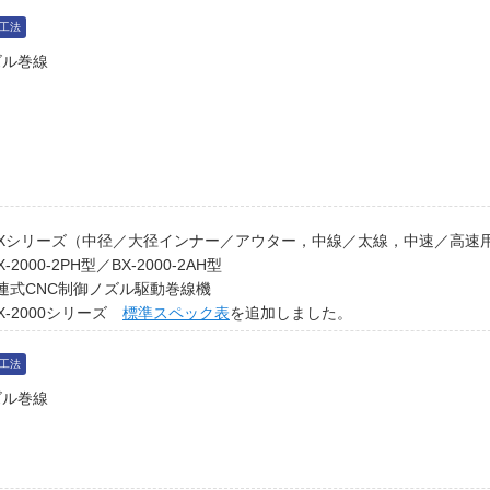
工法
ズル巻線
BXシリーズ（中径／大径インナー／アウター，中線／太線，中速／高速
X-2000-2PH型／BX-2000-2AH型
連式CNC制御ノズル駆動巻線機
X-2000シリーズ
標準スペック表
を追加しました。
工法
ズル巻線