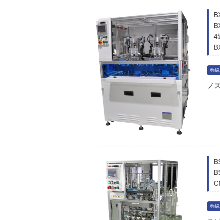
B
4
B
巻線
ノ
B
C
巻線